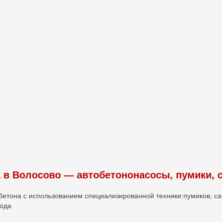
а в Волосово — автобетононасосы, пумики,
бетона с использованием специализированной техники:пумиков, са
вода