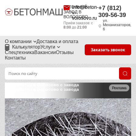
БЕТОННЫЙ
info@beton-
+7 (812)
ЗАВОД В
v-
309-56-39
ВОЛОСОВО
volosovo.ru
ул.
Приём заказов: с
Механизаторов,
8:00
до
21:00
6
О компании
Доставка и оплата
Калькулятор
Услуги
Заказать звонок
Спецтехника
Вакансии
Отзывы
Контакты
Фибробетон в Волосово с завода
Реклама
Фибробетон в Волосово с завода