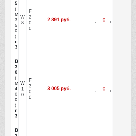
5
(
F
М
W
2
2 891 руб.
3
8
0
5
0
0
)
п
3
В
3
0
(
F
W
М
3
3 005 руб.
1
4
0
0
0
0
0
)
п
3
В
3