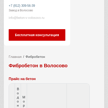
+7 (812) 309-56-39
Завод в Волосово
info@beton-v-volosovo.ru
Бесплатная консультация
Главная
Фибробетон
Фибробетон в Волосово
Прайс на бетон
В
о
д
М
о
о
н
р