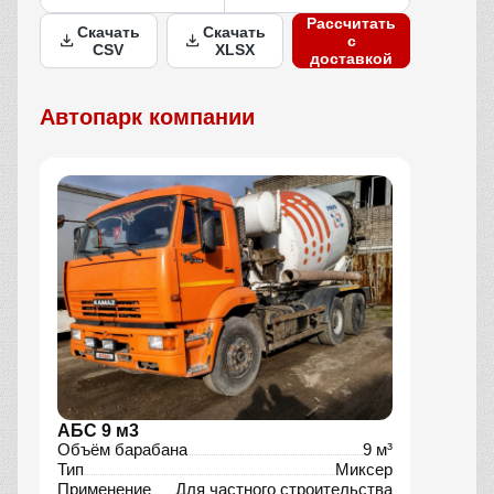
Рассчитать
Скачать
Скачать
с
CSV
XLSX
доставкой
Автопарк компании
АБС 9 м3
Объём барабана
9 м³
Тип
Миксер
Применение
Для частного строительства