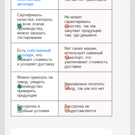
автопарк
Сертификаты
Не может
качества, контроль
гарантировать
на всех этапах
качество, так как
производства,
закупает продукцию
можно заказать
там, где дешевле
тестирование
Нет своих машин,
Есть
собственный
использует наёмный
автопарк
, что
транспорт, что
снижает стоимость
увеличивает стоимость
и ускоряет доставку
доставки
Можно приехать на
завод, увидеть
Невозможно посетить
производство,
завод, так как его нет
проверить
продукцию
Рассрочка и
Рассрочка не
удобные условия
предоставляется