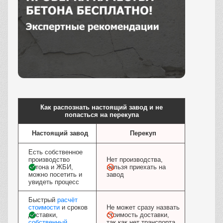
Заказать
Как распознать настоящий завод и не
попасться на перекупа
Настоящий завод
Перекуп
Есть собственное
производство
Нет производства,
бетона и ЖБИ,
нельзя приехать на
можно посетить и
завод
увидеть процесс
Быстрый
расчёт
стоимости
и сроков
Не может сразу назвать
доставки,
стоимость доставки,
собственный
так как нет транспорта