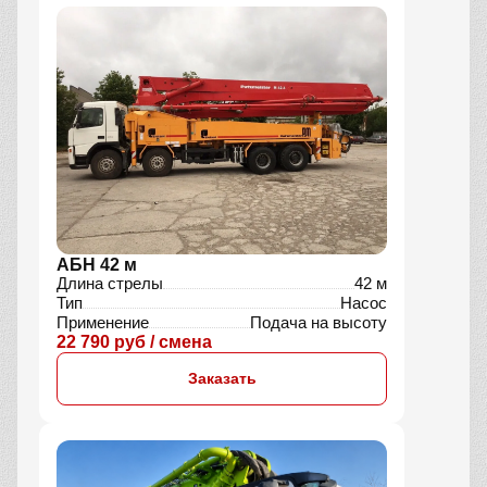
АБН 42 м
Длина стрелы
42 м
Тип
Насос
Применение
Подача на высоту
22 790 руб / смена
Заказать