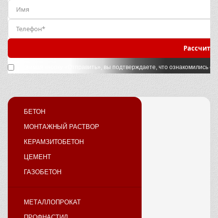
Рассчитат
Нажимая кнопку «Отправить», вы подтверждаете, что ознакомились с
у
БЕТОН
МОНТАЖНЫЙ РАСТВОР
КЕРАМЗИТОБЕТОН
ЦЕМЕНТ
ГАЗОБЕТОН
МЕТАЛЛОПРОКАТ
ПРОФНАСТИЛ