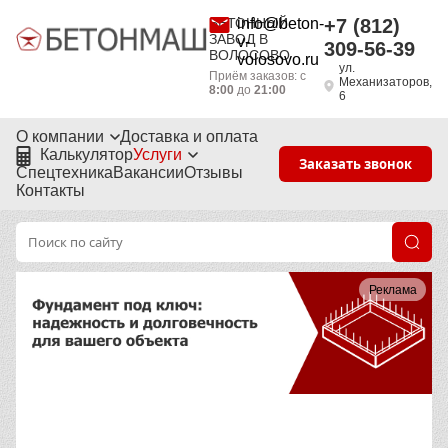
БЕТОННЫЙ
info@beton-
+7 (812)
ЗАВОД В
v-
309-56-39
ВОЛОСОВО
volosovo.ru
ул.
Приём заказов: с
Механизаторов,
8:00
до
21:00
6
О компании
Доставка и оплата
Калькулятор
Услуги
Заказать звонок
Спецтехника
Вакансии
Отзывы
Контакты
Реклама