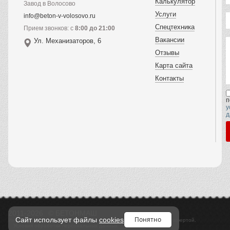
Калькулятор
Завод в Волосово
Услуги
info@beton-v-volosovo.ru
Спецтехника
Прием звонков: с
8:00 до 21:00
Вакансии
Ул. Механизаторов, 6
Отзывы
Карта сайта
Контакты
п
у
д
2011-2026
© БЕТОНМАШ
Понятно
Сайт использует файлы
cookies
Информация, предоставленная на сайте, не является публичной офертой.
Условия обработки персональных данных