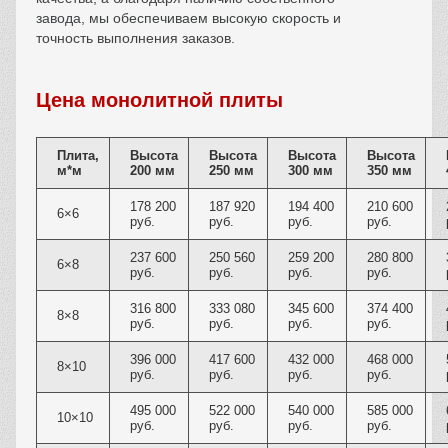
завода, мы обеспечиваем высокую скорость и
точность выполнения заказов.
Цена монолитной плиты
Плита,
Высота
Высота
Высота
Высота
м*м
200 мм
250 мм
300 мм
350 мм
178 200
187 920
194 400
210 600
6×6
руб.
руб.
руб.
руб.
237 600
250 560
259 200
280 800
6×8
руб.
руб.
руб.
руб.
316 800
333 080
345 600
374 400
8×8
руб.
руб.
руб.
руб.
396 000
417 600
432 000
468 000
8×10
руб.
руб.
руб.
руб.
495 000
522 000
540 000
585 000
10×10
руб.
руб.
руб.
руб.