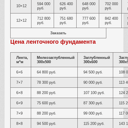
594 000
626 400
648 000
702 000
10×12
руб.
руб.
руб.
руб.
712 800
751 680
777 600
842 400
12×12
руб.
руб.
руб.
руб.
Заказать
Цена ленточного фундамента
Лента,
Мелкозаглубленный
Заглубленный
Загл
м*м
300х500
300х600
300х
6×6
64 800 руб.
94 500 руб.
108 0
7×7
78 300 руб.
90 000 руб.
113 4
6×8
88 200 руб.
107 100 руб.
124 2
6×9
75 600 руб.
87 300 руб.
115 2
7×9
88 200 руб.
99 000 руб.
117 0
8×8
94 500 руб.
115 200 руб.
143 1