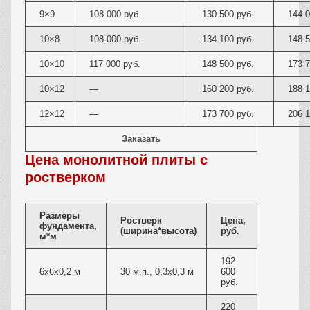
9×9
108 000 руб.
130 500 руб.
144 0
10×8
108 000 руб.
134 100 руб.
148 5
10×10
117 000 руб.
148 500 руб.
173 7
10×12
—
160 200 руб.
188 1
12×12
—
173 700 руб.
206 1
Заказать
Цена монолитной плиты с
ростверком
Размеры
Ростверк
Цена,
фундамента,
(ширина*высота)
руб.
м*м
192
6х6х0,2 м
30 м.п., 0,3х0,3 м
600
руб.
220