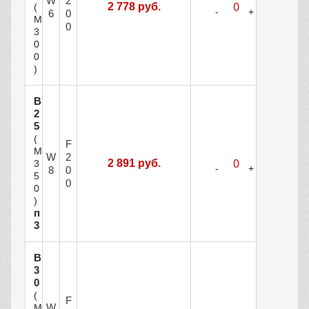
W
2
2 778 руб.
(
6
0
М
0
3
0
0
)
В
2
5
(
F
М
W
2
2 891 руб.
3
8
0
5
0
0
)
п
3
В
3
0
(
F
W
М