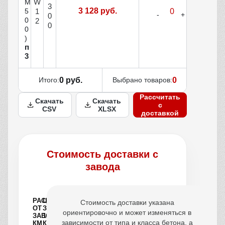
W
М
3
3 128 руб.
1
5
0
0
2
0
0
)
п
3
Итого:
0 руб.
Выбрано товаров:
0
Рассчитать
Скачать
Скачать
с
CSV
XLSX
доставкой
Стоимость доставки с
завода
РАССТОЯНИЕ
ЦЕНА
Стоимость доставки указана
ОТ
ЗА
ориентировочно и может изменяться в
ЗАВОДА,
1
зависимости от типа и класса бетона, а
КМ
КУБ