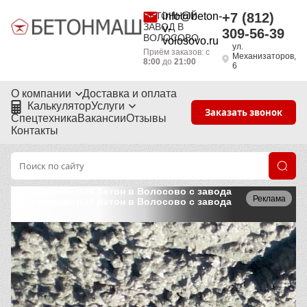
БЕТОННЫЙ
info@beton-
+7 (812)
ЗАВОД В
v-
309-56-39
ВОЛОСОВО
volosovo.ru
ул.
Приём заказов: с
Механизаторов,
8:00
до
21:00
6
О компании
Доставка и оплата
Калькулятор
Услуги
Заказать звонок
Спецтехника
Вакансии
Отзывы
Контакты
Мелкозернистый бетон в Волосово с завода
Реклама
Мелкозернистый бетон в Волосово с завода