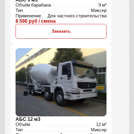
Объём барабана
9 м³
Тип
Миксер
Применение
Для частного строительства
8 590 руб / смена
Заказать
АБС 12 м3
Объём
12 м³
Тип
Миксер