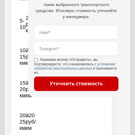
также выбранного транспортного
средства. Итоговую стоимость уточняйте
у менеджера.
250
5-
руб/
10
км
10–
290
15
руб/
Нажимая кнопку «Отправить», вы
км
км
подтверждаете, что ознакомились с
условиями
обработки персональных данных
и принимаете
их.
15–
300
Уточнить стоимость
20
руб/
км
км
20–
320
25
руб/
км
км