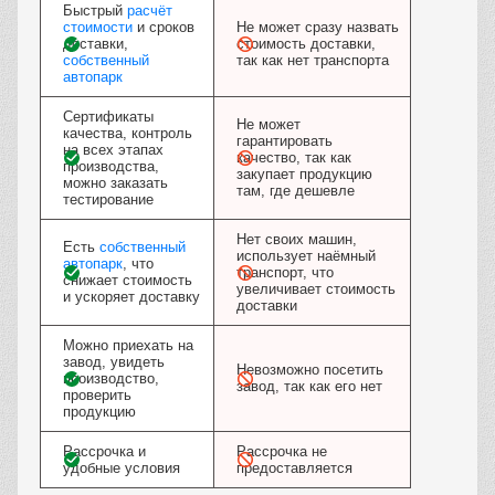
Быстрый
расчёт
стоимости
и сроков
Не может сразу назвать
доставки,
стоимость доставки,
собственный
так как нет транспорта
автопарк
Сертификаты
Не может
качества, контроль
гарантировать
на всех этапах
качество, так как
производства,
закупает продукцию
можно заказать
там, где дешевле
тестирование
Нет своих машин,
Есть
собственный
использует наёмный
автопарк
, что
транспорт, что
снижает стоимость
увеличивает стоимость
и ускоряет доставку
доставки
Можно приехать на
завод, увидеть
Невозможно посетить
производство,
завод, так как его нет
проверить
продукцию
Рассрочка и
Рассрочка не
удобные условия
предоставляется