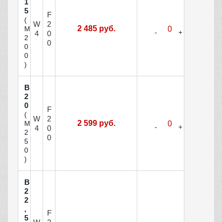
1
5
F
(
W
2
2 485 руб.
М
4
0
2
0
0
0
)
В
2
0
F
(
W
2
2 599 руб.
М
4
0
2
0
5
0
)
В
2
2
,
F
5