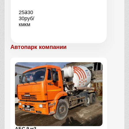
25–
330
30
руб/
км
км
Автопарк компании
АБС 9 м3