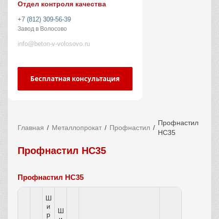
Отдел контроля качества
+7 (812) 309-56-39
Завод в Волосово
info@beton-v-volosovo.ru
Бесплатная консультация
Профнастил
Главная
Металлопрокат
Профнастил
НС35
Профнастил НС35
Профнастил НС35
Ш
и
Ш
р
и