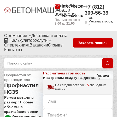
БЕТОННЫЙ
info@beton-
+7 (812)
ЗАВОД В
v-
309-56-39
ВОЛОСОВО
volosovo.ru
ул.
Приём заказов: с
Механизаторов,
8:00
до
21:00
6
О компании
Доставка и оплата
Калькулятор
Услуги
Заказать звонок
Спецтехника
Вакансии
Отзывы
Контакты
Рассчитаем стоимость
Профнастил от
Реклама
и закрепим скидку на доставку
производителя
Профнастил
На сегодня осталось
5
свободных
машин
НС35
Режем металл в
размер! Любые
объемы в
кратчайшие сроки
Режем металл в