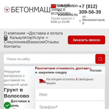
БЕТОННЫЙ
info@beton-
+7 (812)
ЗАВОД В
v-
309-56-39
ВОЛОСОВО
volosovo.ru
ул.
Приём заказов: с
Механизаторов,
8:00
до
21:00
6
О компании
Доставка и оплата
Калькулятор
Услуги
Заказать звонок
Спецтехника
Вакансии
Отзывы
Контакты
Рассчитаем стоимость доставки
Реклама
Нерудные
и закрепим скидку
материалы с
На сегодня осталось
5
свободных
доставкой по
машин
выгодной цене
Грунт в
Волосово
Доставка в
день