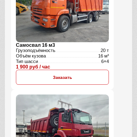
Самосвал 16 м3
Грузоподъёмность
20 т
Объём кузова
16 м³
Тип шасси
6×4
1 900 руб / час
Заказать