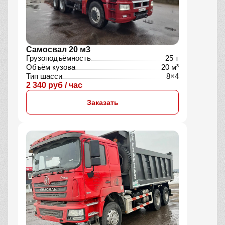
Самосвал 20 м3
Грузоподъёмность
25 т
Объём кузова
20 м³
Тип шасси
8×4
2 340 руб / час
Заказать