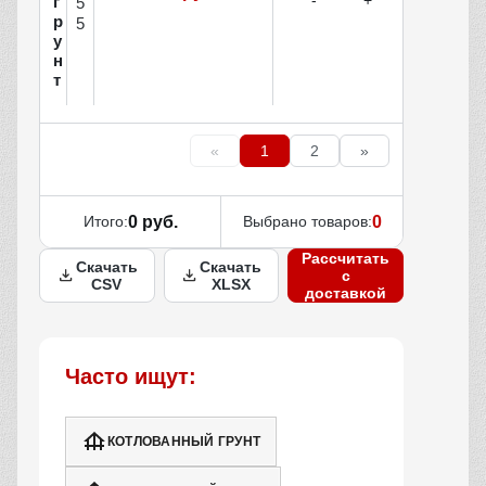
г
5
р
5
у
н
т
«
1
2
»
Итого:
0 руб.
Выбрано товаров:
0
Рассчитать
Скачать
Скачать
с
CSV
XLSX
доставкой
Часто ищут:
КОТЛОВАННЫЙ ГРУНТ