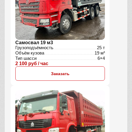
Самосвал 19 м3
Грузоподъёмность
25 т
Объём кузова
19 м³
Тип шасси
6×4
2 100 руб / час
Заказать