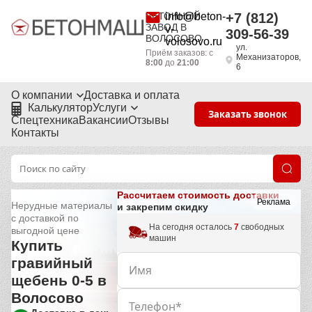
БЕТОННЫЙ
info@beton-
+7 (812)
ЗАВОД В
v-
309-56-39
ВОЛОСОВО
volosovo.ru
ул.
Приём заказов: с
Механизаторов,
8:00
до
21:00
6
О компании
Доставка и оплата
Калькулятор
Услуги
Заказать звонок
Спецтехника
Вакансии
Отзывы
Контакты
Рассчитаем стоимость доставки
Реклама
Нерудные материалы
и закрепим скидку
с доставкой по
На сегодня осталось
7
свободных
выгодной цене
машин
Купить
гравийный
щебень 0-5 в
Волосово