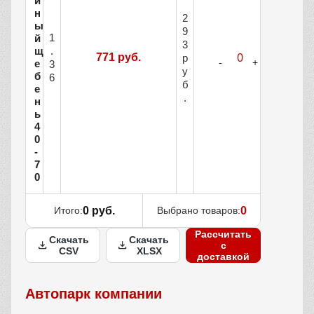
й
н
2
ы
9
1
й
3
щ
.
771 руб.
р
е
3
у
б
6
б
е
.
н
ь
4
0
-
7
0
Итого:
0 руб.
Выбрано товаров:
0
Рассчитать
Скачать
Скачать
с
CSV
XLSX
доставкой
Автопарк компании