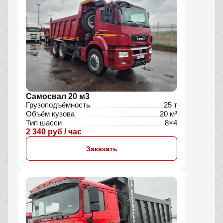
Самосвал 20 м3
Грузоподъёмность
25 т
Объём кузова
20 м³
Тип шасси
8×4
2 340 руб / час
Заказать