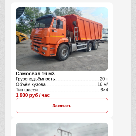
Самосвал 16 м3
Грузоподъёмность
20 т
Объём кузова
16 м³
Тип шасси
6×4
1 900 руб / час
Заказать