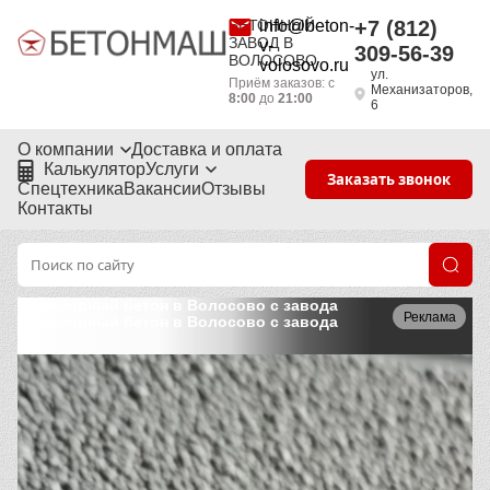
БЕТОННЫЙ
info@beton-
+7 (812)
ЗАВОД В
v-
309-56-39
ВОЛОСОВО
volosovo.ru
ул.
Приём заказов: с
Механизаторов,
8:00
до
21:00
6
О компании
Доставка и оплата
Калькулятор
Услуги
Заказать звонок
Спецтехника
Вакансии
Отзывы
Контакты
Полимерный бетон в Волосово с завода
Реклама
Полимерный бетон в Волосово с завода