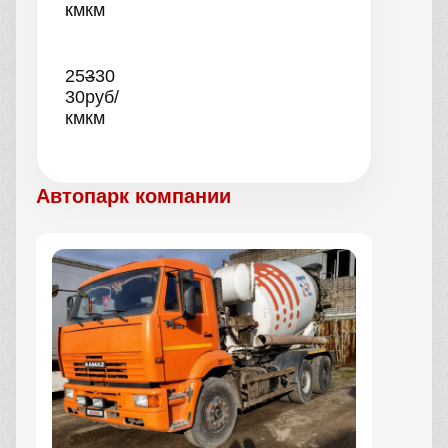
км
км
25–
330
30
руб/
км
км
Автопарк компании