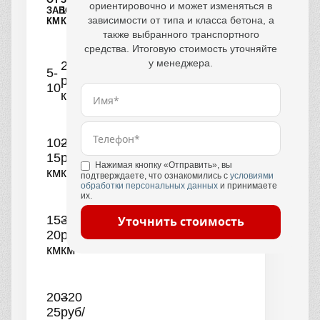
ориентировочно и может изменяться в
ЗАВОДА,
1
зависимости от типа и класса бетона, а
КМ
КУБ
также выбранного транспортного
средства. Итоговую стоимость уточняйте
у менеджера.
250
5-
руб/
10
км
10–
290
15
руб/
Нажимая кнопку «Отправить», вы
км
км
подтверждаете, что ознакомились с
условиями
обработки персональных данных
и принимаете
их.
15–
300
Уточнить стоимость
20
руб/
км
км
20–
320
25
руб/