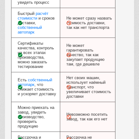
увидеть процесс
Быстрый
расчёт
стоимости
и сроков
Не может сразу назвать
доставки,
стоимость доставки,
собственный
так как нет транспорта
автопарк
Сертификаты
Не может
качества, контроль
гарантировать
на всех этапах
качество, так как
производства,
закупает продукцию
можно заказать
там, где дешевле
тестирование
Нет своих машин,
Есть
собственный
использует наёмный
автопарк
, что
транспорт, что
снижает стоимость
увеличивает стоимость
и ускоряет доставку
доставки
Можно приехать на
завод, увидеть
Невозможно посетить
производство,
завод, так как его нет
проверить
продукцию
Рассрочка и
Рассрочка не