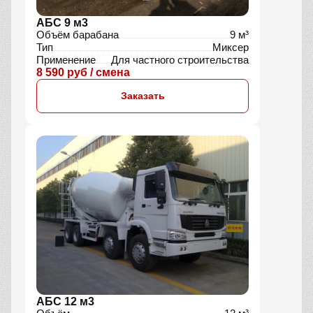
АБС 9 м3
Объём барабана
9 м³
Тип
Миксер
Применение
Для частного строительства
8 590 руб / смена
Заказать
АБС 12 м3