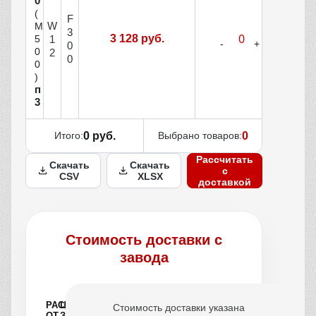
0
(
F
W
М
3
3 128 руб.
1
5
0
0
2
0
0
)
п
3
Итого:
0 руб.
Выбрано товаров:
0
Рассчитать
Скачать
Скачать
с
CSV
XLSX
доставкой
Стоимость доставки с
завода
РАССТОЯНИЕ
ЦЕНА
Стоимость доставки указана
ОТ
ЗА