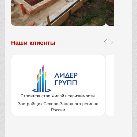
Наши клиенты
Застройщик Северо-Западного региона
Крупнейш
России
объ