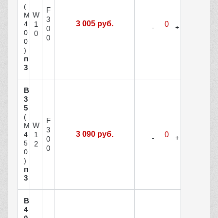
(
F
W
М
3
3 005 руб.
1
4
0
0
0
0
0
)
п
3
В
3
5
(
F
W
М
3
3 090 руб.
1
4
0
5
2
0
0
)
п
3
В
4