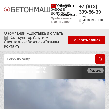
БЕТОННЫЙ
info@beton-
+7 (812)
ЗАВОД В
v-
309-56-39
ВОЛОСОВО
volosovo.ru
ул.
Приём заказов: с
Механизаторов,
8:00
до
21:00
6
О компании
Доставка и оплата
Калькулятор
Услуги
Заказать звонок
Спецтехника
Вакансии
Отзывы
Контакты
ЭО в Волосово с завода
Реклама
ЭО в Волосово с завода