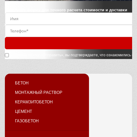
Заполните форму для точного расчета стоимости и доставки
Нажимая кнопку «Отправить», вы подтверждаете, что ознакомились с
у
БЕТОН
МОНТАЖНЫЙ РАСТВОР
КЕРАМЗИТОБЕТОН
ЦЕМЕНТ
ГАЗОБЕТОН