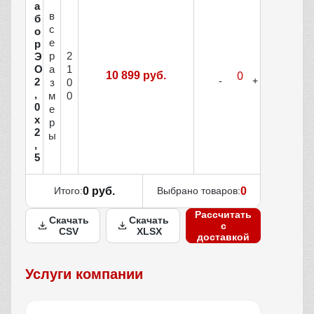
а
в
б
с
о
е
р
р
2
Э
О
а
1
10 899 руб.
2
з
0
,
м
0
0
е
х
р
2
ы
,
5
Итого:
0 руб.
Выбрано товаров:
0
Рассчитать
Скачать
Скачать
с
CSV
XLSX
доставкой
Услуги компании