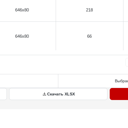
646х80
218
646х80
66
Выбран
Скачать XLSX