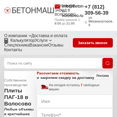
БЕТОННЫЙ
info@beton-
+7 (812)
ЗАВОД В
v-
309-56-39
ВОЛОСОВО
volosovo.ru
ул.
Приём заказов: с
Механизаторов,
8:00
до
21:00
6
О компании
Доставка и оплата
Калькулятор
Услуги
Заказать звонок
Спецтехника
Вакансии
Отзывы
Контакты
Рассчитаем стоимость
Реклама
и закрепим скидку на доставку
Собственное
производство
На сегодня осталось
7
свободных
машин
Плиты
ПАГ-18 в
Волосово
Любые объемы
в кратчайшие