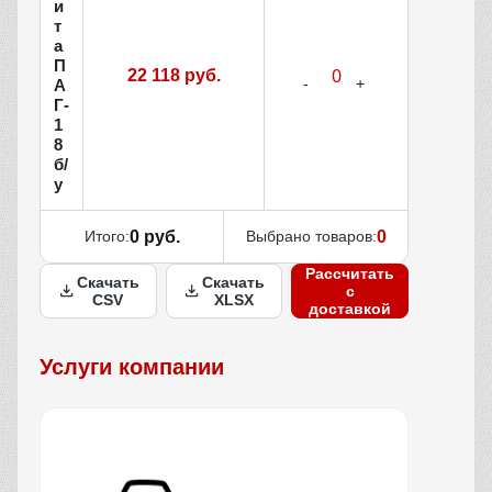
и
т
а
П
22 118 руб.
А
Г-
1
8
б/
у
Итого:
0 руб.
Выбрано товаров:
0
Рассчитать
Скачать
Скачать
с
CSV
XLSX
доставкой
Услуги компании