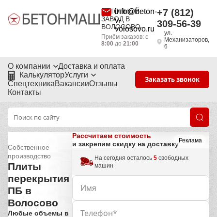
БЕТОННЫЙ
info@beton-
+7 (812)
ЗАВОД В
v-
309-56-39
ВОЛОСОВО
volosovo.ru
ул.
Приём заказов: с
Механизаторов,
8:00
до
21:00
6
О компании
Доставка и оплата
Калькулятор
Услуги
Заказать звонок
Спецтехника
Вакансии
Отзывы
Контакты
Рассчитаем стоимость
Реклама
и закрепим скидку на доставку
Собственное
производство
На сегодня осталось
5
свободных
Плиты
машин
перекрытия
ПБ в
Волосово
Любые объемы в