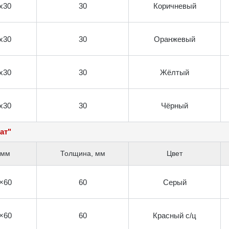
х30
30
Коричневый
х30
30
Оранжевый
х30
30
Жёлтый
х30
30
Чёрный
ат"
 мм
Толщина, мм
Цвет
×60
60
Серый
×60
60
Красный с/ц