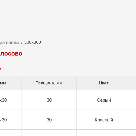
ая плитка
300х300
олосово
"
 мм
Толщина, мм
Цвет
х30
30
Серый
х30
30
Красный