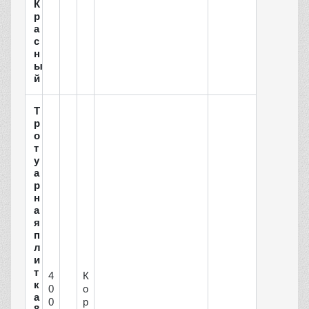
К
р
а
с
н
ы
й
Т
р
о
т
у
а
р
н
а
я
п
л
и
т
4
К
к
0
о
а
0
р