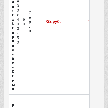
4
л
0
и
0
т
С
х
к
е
а
4
5
722 руб.
р
8
0
0
ы
к
0
й
и
х
р
5
п
0
и
ч
е
й
м
м
С
е
р
ы
й
Т
р