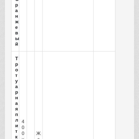
р
а
н
ж
е
в
ы
й
Т
р
о
т
у
а
р
н
а
я
п
л
4
и
0
т
0
Ж
к