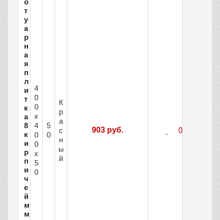
о
т
у
а
р
н
а
я
п
л
4
и
0
т
К
0
к
р
х
а
а
8
4
5
903 руб.
с
к
0
0
н
и
0
ы
р
х
й
п
5
и
0
ч
е
й
м
м