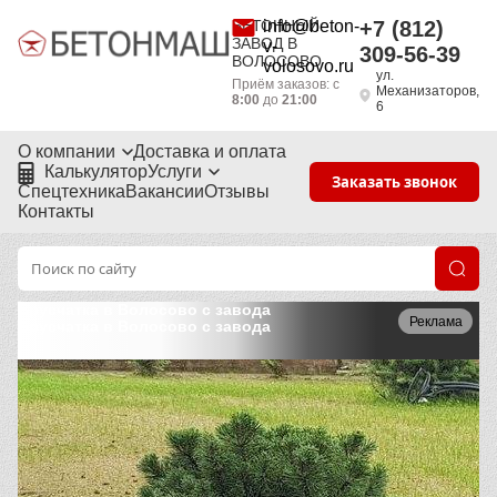
БЕТОННЫЙ
info@beton-
+7 (812)
ЗАВОД В
v-
309-56-39
ВОЛОСОВО
volosovo.ru
ул.
Приём заказов: с
Механизаторов,
8:00
до
21:00
6
О компании
Доставка и оплата
Калькулятор
Услуги
Заказать звонок
Спецтехника
Вакансии
Отзывы
Контакты
Брусчатка в Волосово с завода
Реклама
Брусчатка в Волосово с завода