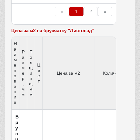
«
1
2
»
Цена за м2 на брусчатку "Листопад"
Н
а
Р
Т
и
а
о
м
з
л
е
Ц
м
щ
н
в
е
и
Цена за м2
Количество
о
е
р
н
в
т
,
а,
а
м
м
н
м
м
и
е
Б
р
у
с
ч