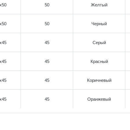
х50
50
Желтый
х50
50
Черный
х45
45
Серый
х45
45
Красный
х45
45
Коричневый
х45
45
Оранжевый