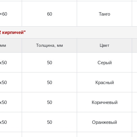
×60
60
Танго
2 кирпичей"
 мм
Толщина, мм
Цвет
х50
50
Серый
х50
50
Красный
х50
50
Коричневый
х50
50
Оранжевый