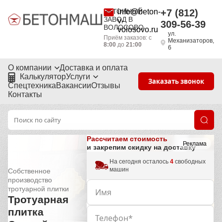
БЕТОННЫЙ
info@beton-
+7 (812)
ЗАВОД В
v-
309-56-39
ВОЛОСОВО
volosovo.ru
ул.
Приём заказов: с
Механизаторов,
8:00
до
21:00
6
О компании
Доставка и оплата
Калькулятор
Услуги
Заказать звонок
Спецтехника
Вакансии
Отзывы
Контакты
Рассчитаем стоимость
Реклама
и закрепим скидку на доставку
На сегодня осталось
4
свободных
машин
Собственное
производство
тротуарной плитки
Тротуарная
плитка